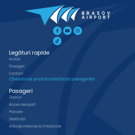
Facebook-
Tiktok
Youtube
Instagram
f
Legături rapide
Acasă
Pasageri
Contact
Chestionar privind satisfacția pasagerilor
Pasageri
Zboruri
Acces aeroport
Parcare
Destinații
Articole interzise la îmbarcare