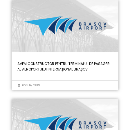
Page
Page
Page
Page
Page
Page
Page
Page
Page
Page
Page
Page
Page
Page
Page
AVEM CONSTRUCTOR PENTRU TERMINALUL DE PASAGERI
AL AEROPORTULUI INTERNAŢIONAL BRAŞOV!
mai 14, 2019