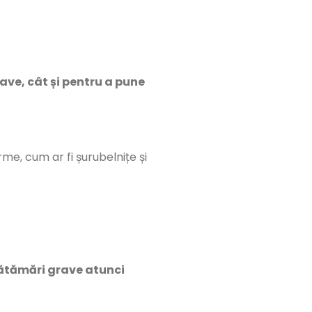
rave, cât și pentru a pune
e, cum ar fi șurubelnițe și
ătămări grave atunci