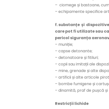
– ciomege și bastoane, cum a
– echipamente specifice art
f. substanțe și dispozitiv
care pot fi utilizate sau 
pericol siguranța aeronave
– muniție;
– capse detonante;
– detonatoare și fitiluri;
– copii sau imitații ale dispozi
– mine, grenade și alte dispoz
– artificii și alte articole pir
– bombe fumigene și cartuș
– dinamită, praf de pușcă și e
Restricții lichide