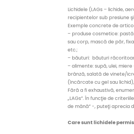
Lichidele (LAGs – lichide, aer
recipientelor sub presiune şi
Exemple concrete de articol
– produse cosmetice: pastă 
sau corp, mască de păr, fixat
etc.;
– băuturi: băuturi răcoritoare
– alimente: supă, ulei, mier
brânză, salată de vinete/icre
(încărcate cu gel sau lichid),
Fără a fi exhaustivă, enumer
„LAGs”. În funcţie de criteri
de mână” -, puteţi aprecia 
Care sunt lichidele permi