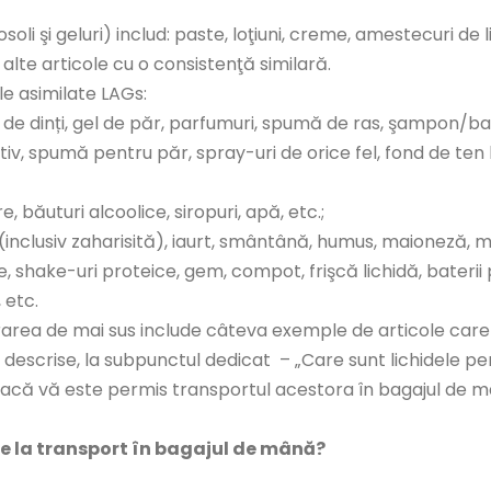
osoli şi geluri) includ: paste, loţiuni, creme, amestecuri de l
 alte articole cu o consistenţă similară.
e asimilate LAGs:
de dinți, gel de păr, parfumuri, spumă de ras, şampon/b
iv, spumă pentru păr, spray-uri de orice fel, fond de ten li
, băuturi alcoolice, siropuri, apă, etc.;
e (inclusiv zaharisită), iaurt, smântână, humus, maioneză,
, shake-uri proteice, gem, compot, frişcă lichidă, baterii 
 etc.
area de mai sus include câteva exemple de articole care p
ile descrise, la subpunctul dedicat – „Care sunt lichidele p
dacă vă este permis transportul acestora în bagajul de m
se la transport în bagajul de mână?