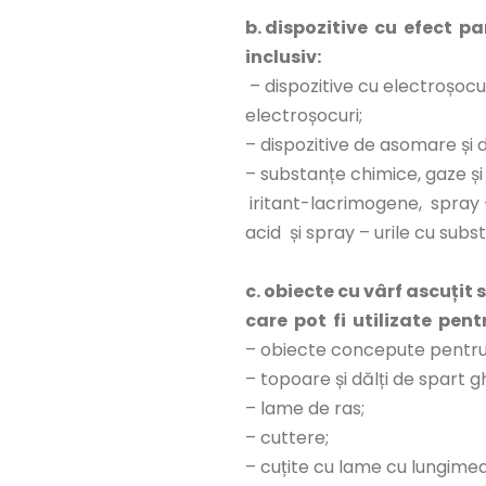
b. dispozitive cu efect p
inclusiv:
– dispozitive cu electroșocur
electroșocuri;
– dispozitive de asomare și d
– substanțe chimice, gaze și
iritant-lacrimogene, spray 
acid și spray – urile cu sub
c. obiecte cu vârf ascuțit
care pot fi utilizate pen
– obiecte concepute pentru a
– topoare și dălți de spart g
– lame de ras;
– cuttere;
– cuțite cu lame cu lungime