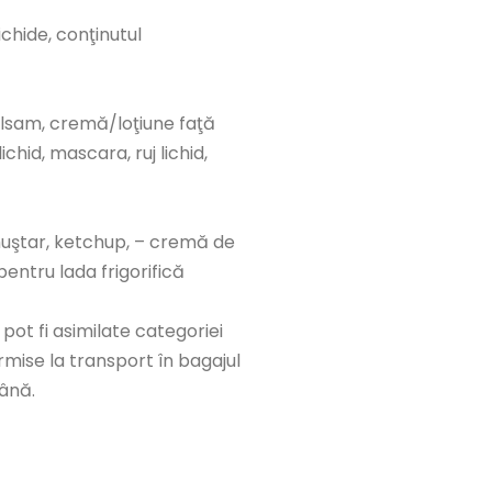
ichide, conţinutul
alsam, cremă/loţiune faţă
chid, mascara, ruj lichid,
 muştar, ketchup, – cremă de
pentru lada frigorifică
ot fi asimilate categoriei
ermise la transport în bagajul
ână.