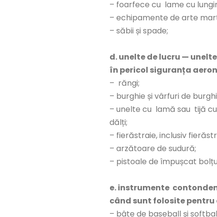
– foarfece cu lame cu lung
– echipamente de arte marția
– săbii și spade;
d. unelte de lucru — unelt
în pericol siguranța aeron
– răngi;
– burghie și vârfuri de burghi
– unelte cu lamă sau tijă cu
dălți;
– fierăstraie, inclusiv fierăst
– arzătoare de sudură;
– pistoale de împușcat bolțur
e. instrumente contonden
când sunt folosite pentru a
– bâte de baseball și softbal