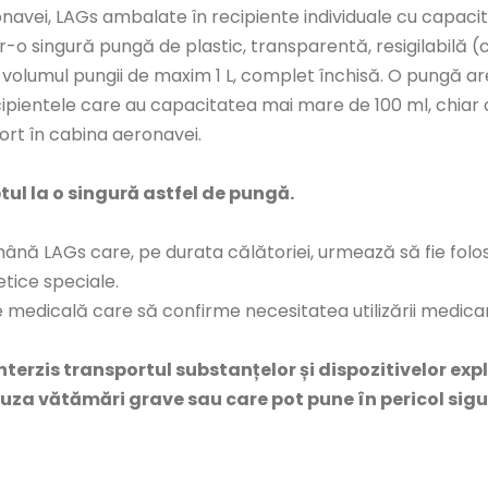
onavei, LAGs ambalate în recipiente individuale cu capac
tr-o singură pungă de plastic, transparentă, resigilabilă (
 volumul pungii de maxim 1 L, complet închisă. O pungă a
pientele care au capacitatea mai mare de 100 ml, chiar 
ort în cabina aeronavei.
ul la o singură astfel de pungă.
ână LAGs care, pe durata călătoriei, urmează să fie folo
etice speciale.
 medicală care să confirme necesitatea utilizării medicam
terzis transportul substanțelor și dispozitivelor expl
cauza vătămări grave sau care pot pune în pericol sigu