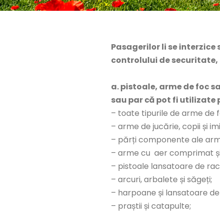
Pasagerilor li se interzic
controlului de securitate,
a. pistoale, arme de foc sa
sau par că pot fi utilizate
– toate tipurile de arme de fo
– arme de jucărie, copii și 
– părți componente ale arme
– arme cu aer comprimat și cu
– pistoale lansatoare de rac
– arcuri, arbalete și săgeți;
– harpoane și lansatoare d
– praștii și catapulte;