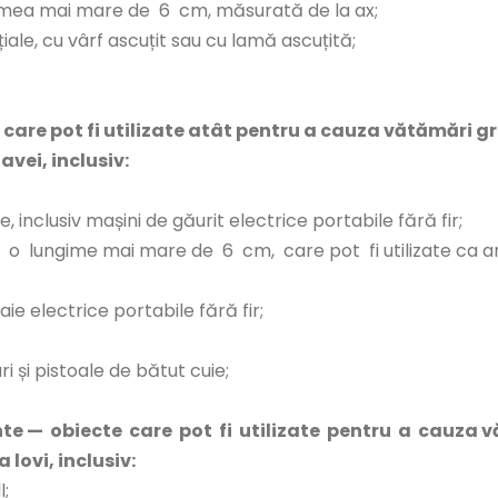
imea mai mare de 6 cm, măsurată de la ax;
le, cu vârf ascuțit sau cu lamă ascuțită;
e care pot fi utilizate atât pentru a cauza vătămări g
avei, inclusiv:
e, inclusiv mașini de găurit electrice portabile fără fir;
 o lungime mai mare de 6 cm, care pot fi utilizate ca arm
raie electrice portabile fără fir;
i și pistoale de bătut cuie;
te — obiecte care pot fi utilizate pentru a cauza v
 lovi, inclusiv:
l;