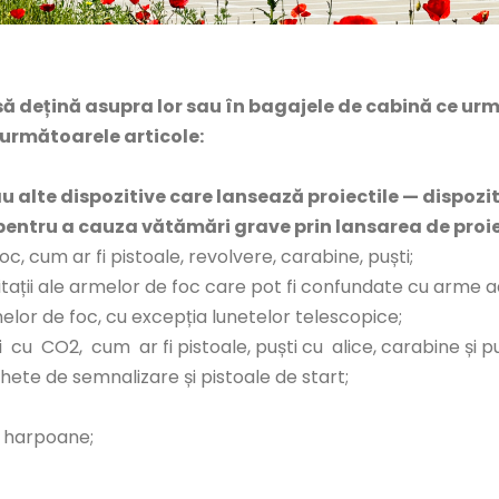
e să dețină asupra lor sau în bagajele de cabină ce ur
 următoarele articole:
u alte dispozitive care lansează proiectile — dispoziti
 pentru a cauza vătămări grave prin lansarea de proiec
c, cum ar fi pistoale, revolvere, carabine, puști;
imitații ale armelor de foc care pot fi confundate cu arme 
lor de foc, cu excepția lunetelor telescopice;
 CO2, cum ar fi pistoale, puști cu alice, carabine și pușt
hete de semnalizare și pistoale de start;
e harpoane;