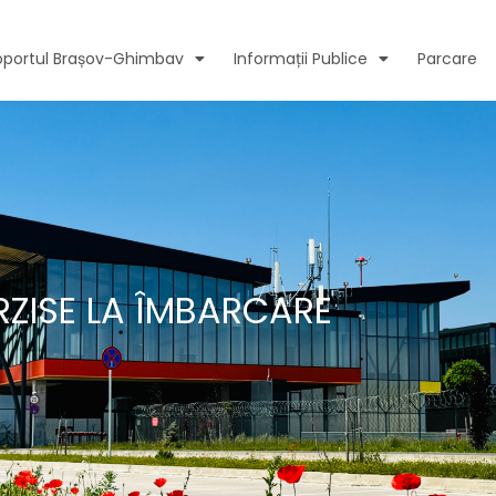
oportul Brașov-Ghimbav
Informații Publice
Parcare
RZISE LA ÎMBARCARE