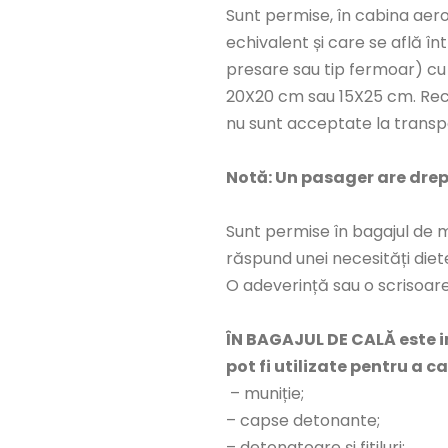
Sunt permise, în cabina aer
echivalent și care se află în
presare sau tip fermoar) cu
20X20 cm sau 15X25 cm. Reci
nu sunt acceptate la transp
Notă: Un pasager are drept
Sunt permise în bagajul de m
răspund unei necesități diet
O adeverință sau o scrisoare
ÎN BAGAJUL DE CALĂ este in
pot fi utilizate pentru a 
– muniție;
– capse detonante;
– detonatoare și fitiluri;