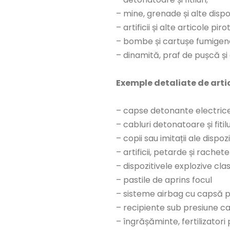
– mine, grenade și alte dispoz
– artificii și alte articole pir
– bombe și cartușe fumigen
– dinamită, praf de pușcă și e
Exemple detaliate de artic
– capse detonante electrice
– cabluri detonatoare și fitilu
– copii sau imitații ale dispoz
– artificii, petarde și rache
– dispozitivele explozive cla
– pastile de aprins focul
– sisteme airbag cu capsă p
– recipiente sub presiune ca
– îngrășăminte, fertilizator