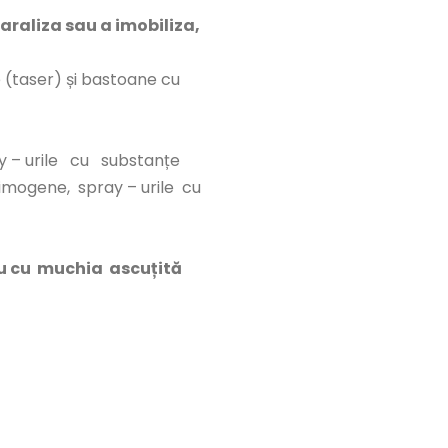
araliza sau a imobiliza,
e (taser) și bastoane cu
ray – urile cu substanțe
rimogene, spray – urile cu
sau cu muchia ascuțită