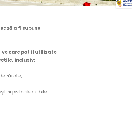
mează a fi supuse
ve care pot fi utilizate
tile, inclusiv:
adevărate;
i și pistoale cu bile;