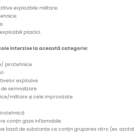
itive explozibile militare;
otehnice;
e;
xplozibili plastici.
ole interzise la această categorie:
/ pirotehnice
ri
itivelor explozive
te de semnalizare
sice/militare și cele improvizate
irotehnică
re conțin gaze inflamabile
i pe bază de substanțe ce conțin gruparea nitro (ex. azot