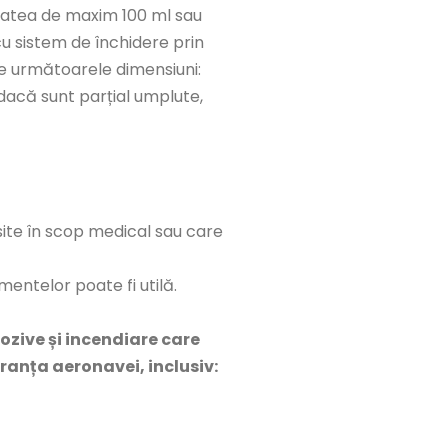
itatea de maxim 100 ml sau
cu sistem de închidere prin
re următoarele dimensiuni:
dacă sunt parțial umplute,
site în scop medical sau care
entelor poate fi utilă.
ozive și incendiare care
ranța aeronavei, inclusiv: