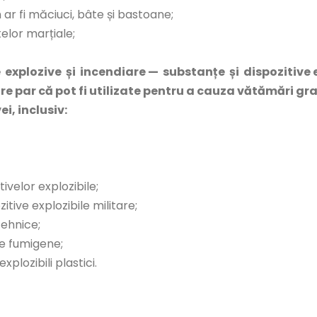
r fi măciuci, bâte și bastoane;
elor marțiale;
e explozive și incendiare — substanțe și dispozitive 
care par că pot fi utilizate pentru a cauza vătămări gr
i, inclusiv:
tivelor explozibile;
itive explozibile militare;
otehnice;
e fumigene;
xplozibili plastici.