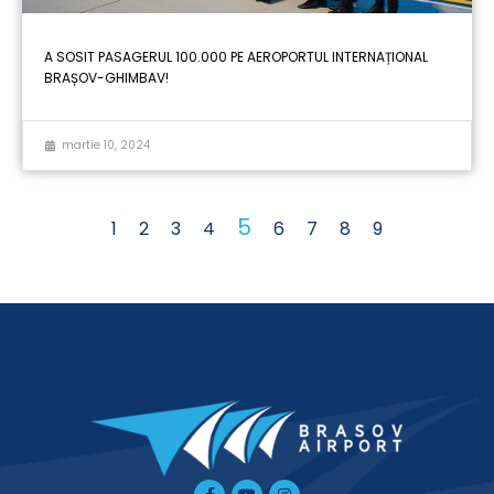
A SOSIT PASAGERUL 100.000 PE AEROPORTUL INTERNAȚIONAL
BRAȘOV-GHIMBAV!
martie 10, 2024
5
1
2
3
4
6
7
8
9
Facebook-
Tiktok
Youtube
Instagram