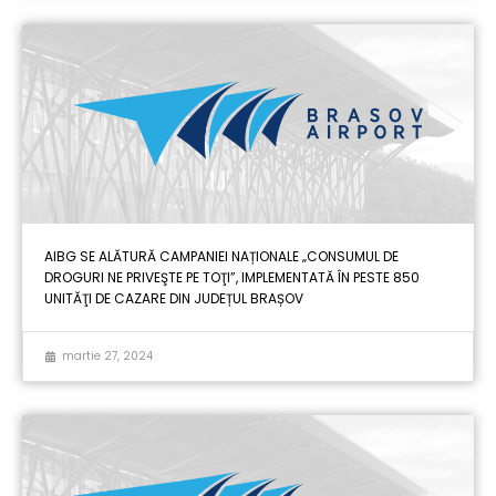
AIBG SE ALĂTURĂ CAMPANIEI NAȚIONALE „CONSUMUL DE
DROGURI NE PRIVEŞTE PE TOŢI”, IMPLEMENTATĂ ÎN PESTE 850
UNITĂŢI DE CAZARE DIN JUDEȚUL BRAȘOV
martie 27, 2024