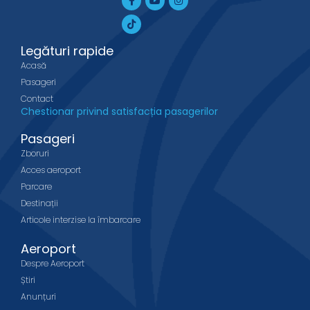
f
Legături rapide
Acasă
Pasageri
Contact
Chestionar privind satisfacția pasagerilor
Pasageri
Zboruri
Acces aeroport
Parcare
Destinații
Articole interzise la îmbarcare
Aeroport
Despre Aeroport
Știri
Anunțuri