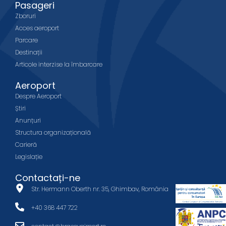
Pasageri
Zboruri
Acces aeroport
Parcare
Destinații
Articole interzise la îmbarcare
Aeroport
Despre Aeroport
Știri
Anunțuri
Structura organizațională
Carieră
Legislație
Contactați-ne
Str. Hermann Oberth nr. 35, Ghimbav, România
+40 368 447 722