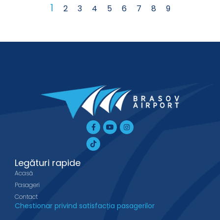
1
2
3
4
5
6
7
8
9
Facebook-
Tiktok
Youtube
Instagram
f
Legături rapide
Acasă
Pasageri
Contact
Chestionar privind satisfacția pasagerilor