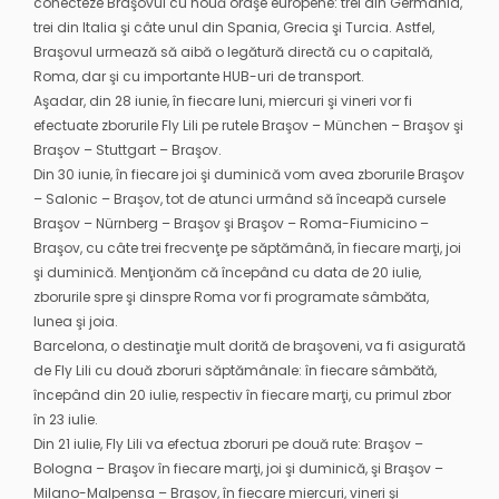
conecteze Braşovul cu nouă oraşe europene: trei din Germania,
trei din Italia şi câte unul din Spania, Grecia şi Turcia. Astfel,
Braşovul urmează să aibă o legătură directă cu o capitală,
Roma, dar şi cu importante HUB-uri de transport.
Aşadar, din 28 iunie, în fiecare luni, miercuri şi vineri vor fi
efectuate zborurile Fly Lili pe rutele Braşov – München – Braşov şi
Braşov – Stuttgart – Braşov.
Din 30 iunie, în fiecare joi şi duminică vom avea zborurile Braşov
– Salonic – Braşov, tot de atunci urmând să înceapă cursele
Braşov – Nürnberg – Braşov şi Braşov – Roma-Fiumicino –
Braşov, cu câte trei frecvenţe pe săptămână, în fiecare marţi, joi
şi duminică. Menţionăm că începând cu data de 20 iulie,
zborurile spre şi dinspre Roma vor fi programate sâmbăta,
lunea şi joia.
Barcelona, o destinaţie mult dorită de braşoveni, va fi asigurată
de Fly Lili cu două zboruri săptămânale: în fiecare sâmbătă,
începând din 20 iulie, respectiv în fiecare marţi, cu primul zbor
în 23 iulie.
Din 21 iulie, Fly Lili va efectua zboruri pe două rute: Braşov –
Bologna – Braşov în fiecare marţi, joi şi duminică, şi Braşov –
Milano-Malpensa – Braşov, în fiecare miercuri, vineri şi