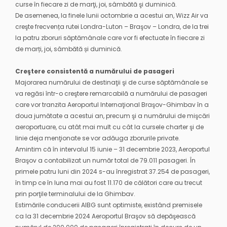
curse în fiecare zi de marţi, joi, sâmbătă şi duminică.
De asemenea, la finele lunii octombrie a acestui an, Wizz Air va
creşte frecvența rutei Londra-Luton – Braşov – Londra, de la trei
la patru zboruri săptămânale care vor fi efectuate în fiecare zi
de marți, joi, sâmbătă și duminică.
Creştere consistentă a numărului de pasageri
Majorarea numărului de destinaţii şi de curse săptămânale se
va regăsi într-o creştere remarcabilă a numărului de pasageri
care vor tranzita Aeroportul Internaţional Braşov-Ghimbav în a
doua jumătate a acestui an, precum şi a numărului de mişcări
aeroportuare, cu atât mai mult cu cât la cursele charter şi de
linie deja menţionate se vor adăuga zborurile private.
Amintim că în intervalul 15 iunie – 31 decembrie 2023, Aeroportul
Braşov a contabilizat un număr total de 79.011 pasageri. În
primele patru luni din 2024 s-au înregistrat 37.254 de pasageri,
în timp ce în luna mai au fost 11.170 de călători care au trecut
prin porţile terminalului de la Ghimbav.
Estimările conducerii AIBG sunt optimiste, existând premisele
ca la 31 decembrie 2024 Aeroportul Braşov să depăşească