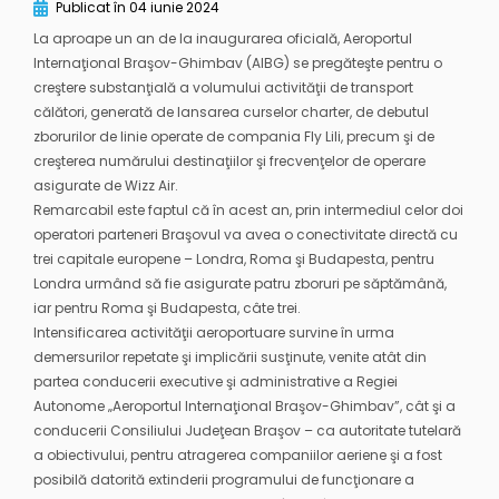
Publicat în
04 iunie 2024
La aproape un an de la inaugurarea oficială, Aeroportul
Internaţional Braşov-Ghimbav (AIBG) se pregăteşte pentru o
creştere substanţială a volumului activităţii de transport
călători, generată de lansarea curselor charter, de debutul
zborurilor de linie operate de compania Fly Lili, precum şi de
creşterea numărului destinaţiilor şi frecvenţelor de operare
asigurate de Wizz Air.
Remarcabil este faptul că în acest an, prin intermediul celor doi
operatori parteneri Braşovul va avea o conectivitate directă cu
trei capitale europene – Londra, Roma şi Budapesta, pentru
Londra urmând să fie asigurate patru zboruri pe săptămână,
iar pentru Roma şi Budapesta, câte trei.
Intensificarea activităţii aeroportuare survine în urma
demersurilor repetate şi implicării susţinute, venite atât din
partea conducerii executive şi administrative a Regiei
Autonome „Aeroportul Internaţional Braşov-Ghimbav”, cât şi a
conducerii Consiliului Judeţean Braşov – ca autoritate tutelară
a obiectivului, pentru atragerea companiilor aeriene şi a fost
posibilă datorită extinderii programului de funcţionare a