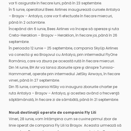
vor fi asigurate în fiecare luni, până în 23 septembrie.
În 5 iunie, operatorul Bees Airlines inaugurează cursele Antalya
– Braşov – Antalya, care vor fi efectuate în fiecare miercuri,
până în 2 octombrie.
Începând din 6 iunie, Bees Airlines va începe să opereze şi ruta
Creta-Heraklion – Braşov – Heraklion, în fiecare joi, până în 26
septembrie.
În perioada 12 iunie – 25 septembrie, compania SkyUp Airlines
va conecta şi ea Braşovul cu Antalya, prin intermediul FlyOne
România, care va zbura pe această rută în fiecare miercuri.
Din 14 iunie, BH Air va lansa zborurile spre şi dinspre Tunisia-
Hammamet, operate prin intermediul JetSky Airways, în fiecare
vineri, până în 27 septembrie.
Din 15 iunie, compania HiSky va inaugura zborurile charter pe
ruta Antalya – Braşov – Antalya, şi acestea având o frecvenţă
săptămânală, în fiecare zi de sâmbătă, până în 21 septembrie.
Nouă destinaţii operate de compania Fly Lili
Vineri, 28 iunie, vom întâmpina cum se cuvine primul zbor de
linie operat de compania Fly Lili la Braşov. Aceasta urmează să