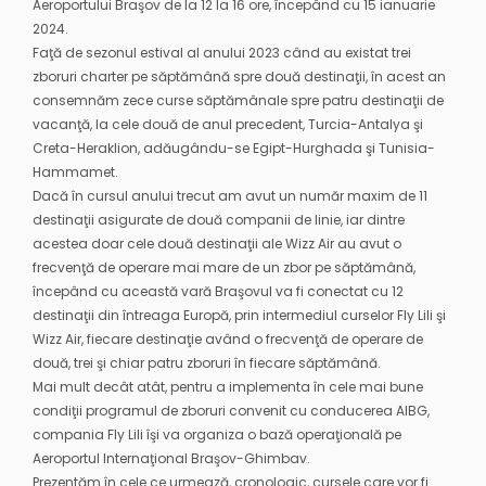
Aeroportului Braşov de la 12 la 16 ore, începând cu 15 ianuarie
2024.
Faţă de sezonul estival al anului 2023 când au existat trei
zboruri charter pe săptămână spre două destinaţii, în acest an
consemnăm zece curse săptămânale spre patru destinaţii de
vacanţă, la cele două de anul precedent, Turcia-Antalya şi
Creta-Heraklion, adăugându-se Egipt-Hurghada şi Tunisia-
Hammamet.
Dacă în cursul anului trecut am avut un număr maxim de 11
destinaţii asigurate de două companii de linie, iar dintre
acestea doar cele două destinaţii ale Wizz Air au avut o
frecvenţă de operare mai mare de un zbor pe săptămână,
începând cu această vară Braşovul va fi conectat cu 12
destinaţii din întreaga Europă, prin intermediul curselor Fly Lili şi
Wizz Air, fiecare destinaţie având o frecvenţă de operare de
două, trei şi chiar patru zboruri în fiecare săptămână.
Mai mult decât atât, pentru a implementa în cele mai bune
condiţii programul de zboruri convenit cu conducerea AIBG,
compania Fly Lili îşi va organiza o bază operaţională pe
Aeroportul Internaţional Braşov-Ghimbav.
Prezentăm în cele ce urmează, cronologic, cursele care vor fi