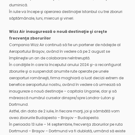
duminică.
În iulie va începe şi operarea destinaţiei Istanbul cu trei zboruri
săptămânale, luni, miercuri şi vineri.
Wizz Air inaugurează o nouă destinaţie şi creşte
frecvenţa zborurilor
Compania Wizz Air continuă să fie un partener de nădejde al
Aeroportului Braşov, având în vedere că pe 2 august se
împlineşte un an de colaborare neîntreruptă.
În condiţiile în care la începutul anului 2024 şi-a reconfigurat
zborurile şi a suspendat anumite rute operate pe unele
aeroporturi româneşti, firma maghiară a luat decizii extrem de
benefice aeroportului nostru, având în vedere că urmează să
inaugureze o nouă destinaţie – capitala Ungariei, dar şi să
mărească numărul curselor dinspre/spre Londra-Luton şi
Dortmund.
Astfel, din data de 2 iulie, în fiecare marţi, joi şi sâmbătă vom
avea zborurile Budapesta – Braşov – Budapesta.
În perioada 13 iulie – 14 septembrie, frecvenţa zborurilor pe ruta
Dortmund – Braşov – Dortmund va fi dublată, urmând să existe