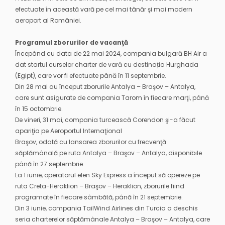
efectuate în această vară pe cel mai tânăr şi mai modern
aeroport al României.
Programul zborurilor de vacanţă
Începând cu data de 22 mai 2024, compania bulgară BH Air a
dat startul curselor charter de vară cu destinația Hurghada
(Egipt), care vor fi efectuate până în 11 septembrie.
Din 28 mai au început zborurile Antalya – Braşov – Antalya,
care sunt asigurate de compania Tarom în fiecare marţi, până
în 15 octombrie.
De vineri, 31 mai, compania turcească Corendon şi-a făcut
apariţia pe Aeroportul Internaţional
Braşov, odată cu lansarea zborurilor cu frecvenţă
săptămânală pe ruta Antalya – Braşov – Antalya, disponibile
până în 27 septembrie.
La 1 iunie, operatorul elen Sky Express a început să opereze pe
ruta Creta-Heraklion – Braşov – Heraklion, zborurile fiind
programate în fiecare sâmbătă, până în 21 septembrie.
Din 3 iunie, compania TailWind Airlines din Turcia a deschis
seria charterelor săptămânale Antalya – Braşov – Antalya, care