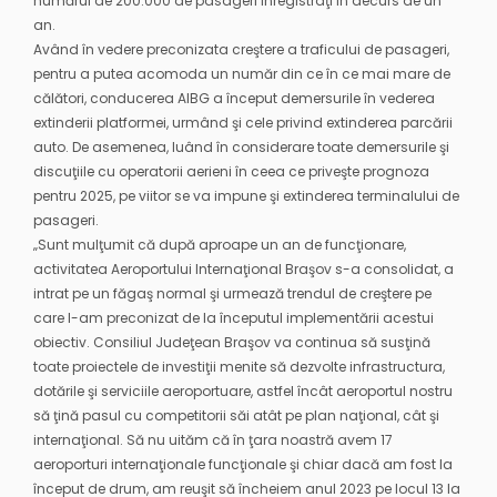
numărul de 200.000 de pasageri înregistraţi în decurs de un
an.
Având în vedere preconizata creştere a traficului de pasageri,
pentru a putea acomoda un număr din ce în ce mai mare de
călători, conducerea AIBG a început demersurile în vederea
extinderii platformei, urmând şi cele privind extinderea parcării
auto. De asemenea, luând în considerare toate demersurile şi
discuţiile cu operatorii aerieni în ceea ce priveşte prognoza
pentru 2025, pe viitor se va impune şi extinderea terminalului de
pasageri.
„Sunt mulţumit că după aproape un an de funcţionare,
activitatea Aeroportului Internaţional Braşov s-a consolidat, a
intrat pe un făgaş normal şi urmează trendul de creştere pe
care l-am preconizat de la începutul implementării acestui
obiectiv. Consiliul Judeţean Braşov va continua să susţină
toate proiectele de investiţii menite să dezvolte infrastructura,
dotările şi serviciile aeroportuare, astfel încât aeroportul nostru
să ţină pasul cu competitorii săi atât pe plan naţional, cât şi
internaţional. Să nu uităm că în ţara noastră avem 17
aeroporturi internaţionale funcţionale şi chiar dacă am fost la
început de drum, am reuşit să încheiem anul 2023 pe locul 13 la