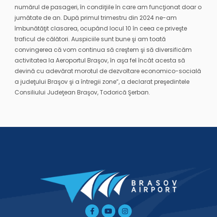
numărul de pasageri, în condiţiile în care am funcţionat doar o
jumătate de an. După primul trimestru din 2024 ne-am
îmbunătăţit clasarea, ocupând locul 10 în ceea ce priveşte
traficul de călători. Auspiciile sunt bune şi am toată
convingerea că vom continua să creştem şi să diversificăm
activitatea la Aeroportul Braşov, în aşa fel încât acesta să
devină cu adevărat morotul de dezvoltare economico-socială
a judeţului Braşov şi a întregii zone”, a declarat preşedintele
Consiliului Judeţean Braşov, Todorică Şerban.
Facebook-
Tiktok
Youtube
Instagram
f