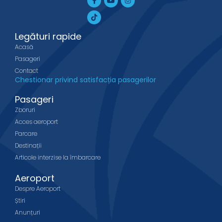
f
Legături rapide
Acasă
Pasageri
Contact
Chestionar privind satisfacția pasagerilor
Pasageri
Zboruri
Acces aeroport
Parcare
Destinații
Articole interzise la îmbarcare
Aeroport
Despre Aeroport
Știri
Anunțuri