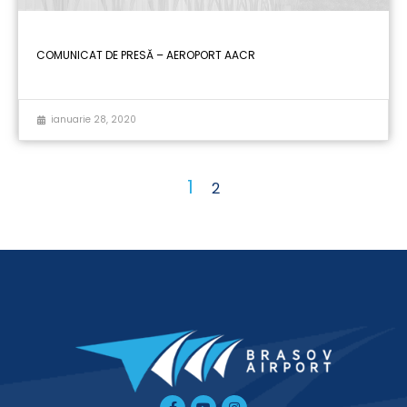
COMUNICAT DE PRESĂ – AEROPORT AACR
ianuarie 28, 2020
1
2
Facebook-
Tiktok
Youtube
Instagram