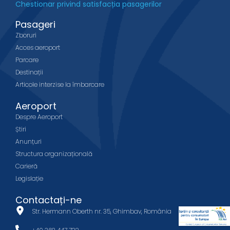
Chestionar privind satisfacția pasagerilor
Pasageri
Zboruri
Acces aeroport
Parcare
Destinații
Articole interzise la îmbarcare
Aeroport
Despre Aeroport
Știri
Anunțuri
Structura organizațională
Carieră
Legislație
Contactați-ne
Str. Hermann Oberth nr. 35, Ghimbav, România