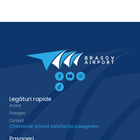
Facebook-
Tiktok
Youtube
Instagram
f
Legături rapide
Acasă
Pasageri
Contact
Chestionar privind satisfacția pasagerilor
Pasageri