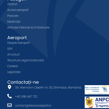
Zboruri
Acces aeroport
Parcare
Destinații
Articole interzise la îmbarcare
Aeroport
Despre Aeroport
Știri
Anunțuri
Structura organizațională
Carieră
Legislație
Contactați-ne
Str. Hermann Oberth nr. 35, Ghimbav, România
+40 368 447 722
contact@brasovairport.ro