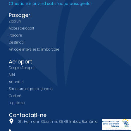
Chestionar privind satisfacția pasagerilor
Pasageri
Zboruri
Acces aeroport
Parcare
Destinații
Articole interzise la îmbarcare
Aeroport
Despre Aeroport
Știri
Anunțuri
Structura organizațională
Carieră
Legislație
Contactați-ne
Str. Hermann Oberth nr. 35, Ghimbav, România