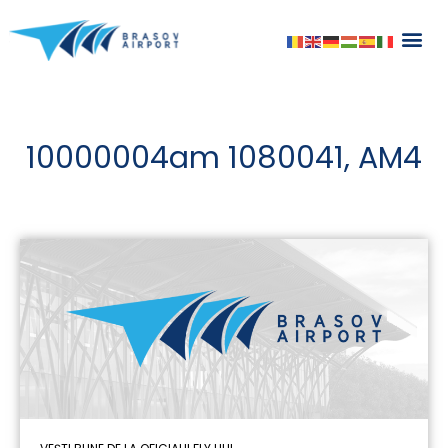
Skip
to
content
10000004am 1080041, AM4