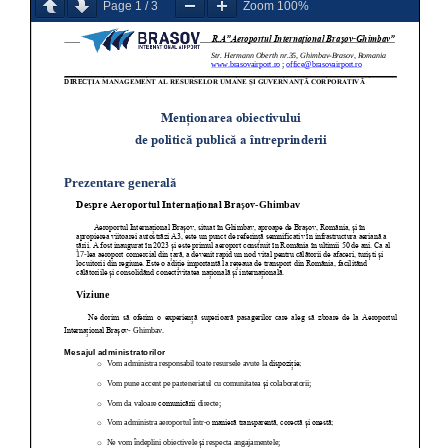
Page
1
/
3
Zoom
100%