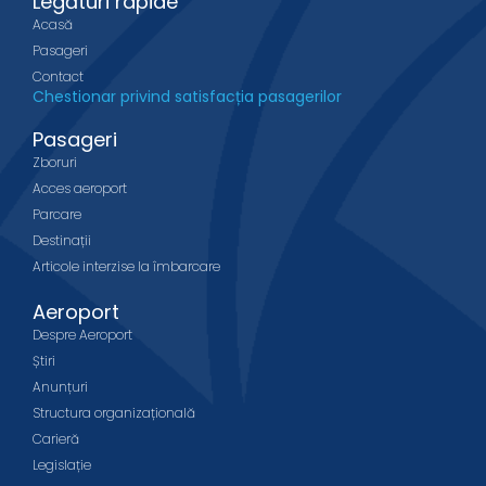
Legături rapide
Acasă
Pasageri
Contact
Chestionar privind satisfacția pasagerilor
Pasageri
Zboruri
Acces aeroport
Parcare
Destinații
Articole interzise la îmbarcare
Aeroport
Despre Aeroport
Știri
Anunțuri
Structura organizațională
Carieră
Legislație