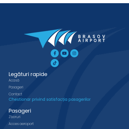
Facebook-
Tiktok
Youtube
Instagram
f
Legături rapide
Acasă
Pasageri
Contact
Chestionar privind satisfacția pasagerilor
Pasageri
Zboruri
Acces aeroport