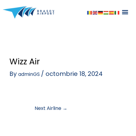
Skip
to
content
Wizz Air
By
/
octombrie 18, 2024
adminGS
Next Airline
→