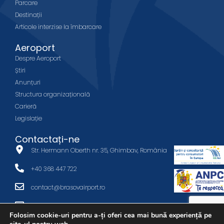
Parcare
Destinații
Articole interzise la îmbarcare
Aeroport
Despre Aeroport
Știri
Anunțuri
Structura organizațională
Carieră
Legislație
Contactați-ne
Str. Hermann Oberth nr. 35, Ghimbav, România
+40 368 447 722
contact@brasovairport.ro
office@brasovairport.ro
Folosim cookie-uri pentru a-ți oferi cea mai bună experiență pe