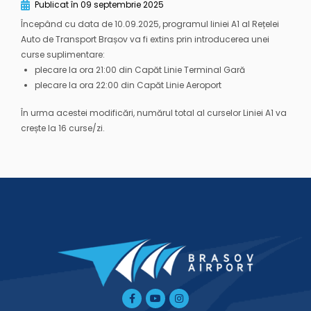
Publicat în
09 septembrie 2025
Începând cu data de 10.09.2025, programul liniei A1 al Rețelei
Auto de Transport Brașov va fi extins prin introducerea unei
curse suplimentare:
plecare la ora 21:00 din Capăt Linie Terminal Gară
plecare la ora 22:00 din Capăt Linie Aeroport
În urma acestei modificări, numărul total al curselor Liniei A1 va
crește la 16 curse/zi.
Facebook-
Tiktok
Youtube
Instagram
f