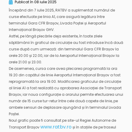
Publicat în
08 iulie 2025
Începând din 7 iulie 2025, RATBV a suplimentat numărul de
curse efectuate pe linia A1, care asigură legătura între
terminalul Gara CFR Brașov, Livada Poștei și Aeroportul
Internațional Brașov GHV.
Astfel, pe lângă plecările deja existente, în toate zilele
săptămânii în graficul de circulație au fost introduse încă două
curse după cum urmează: din terminalul Gara CFR Brașov la
orele 20.00 și 22.00, iar de la Aeroportul Internațional Brașov la
orele 21.00 și 23.00.
De asemenea, cursa care avea plecarea programată la ora
19.20 din capătul de linie Aeroportul Internațional Brașov a fost
reprogramată la ora 19.00. Modificarea graficului de circulație
al liniei A1 a fost realizată cu aprobarea Asociației de Transport
Brașov, iar noua configurație a orarului permite efectuarea unui
număr de 15 curse tur-retur între cele două capete de linie, pe
ambele sensuri de deplasare ajungând și în terminalul Livada
Poștei.
Noul grafic poate fi consultat pe site-ul Regiei Autonome de
www.ratbv.ro
Transport Brașov
și în stațiile de pe traseul