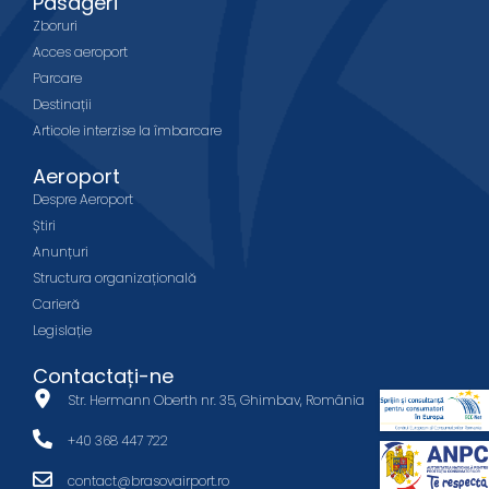
Pasageri
Zboruri
Acces aeroport
Parcare
Destinații
Articole interzise la îmbarcare
Aeroport
Despre Aeroport
Știri
Anunțuri
Structura organizațională
Carieră
Legislație
Contactați-ne
Str. Hermann Oberth nr. 35, Ghimbav, România
+40 368 447 722
contact@brasovairport.ro