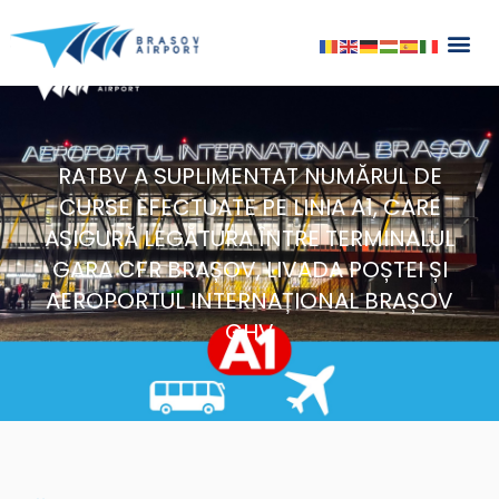
Skip
to
content
RATBV A SUPLIMENTAT NUMĂRUL DE
CURSE EFECTUATE PE LINIA A1, CARE
ASIGURĂ LEGĂTURA ÎNTRE TERMINALUL
GARA CFR BRAȘOV, LIVADA POȘTEI ȘI
AEROPORTUL INTERNAȚIONAL BRAȘOV
GHV