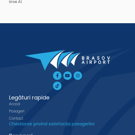
liniei A1.
Facebook-
Tiktok
Youtube
Instagram
f
Legături rapide
Acasă
Pasageri
Contact
Chestionar privind satisfacția pasagerilor