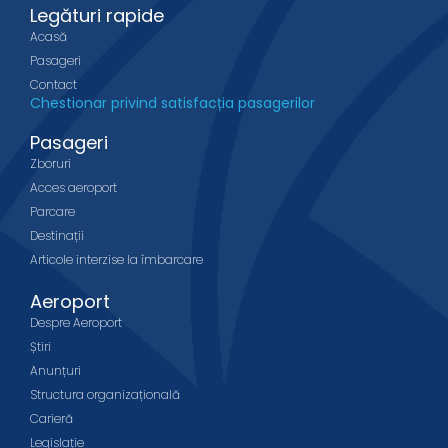
Legături rapide
Acasă
Pasageri
Contact
Chestionar privind satisfacția pasagerilor
Pasageri
Zboruri
Acces aeroport
Parcare
Destinații
Articole interzise la îmbarcare
Aeroport
Despre Aeroport
Știri
Anunțuri
Structura organizațională
Carieră
Legislație