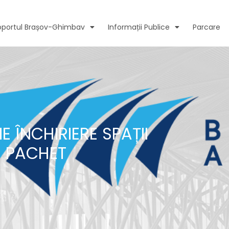
oportul Brașov-Ghimbav
Informații Publice
Parcare
E ÎNCHIRIERE SPAȚII
 PACHET