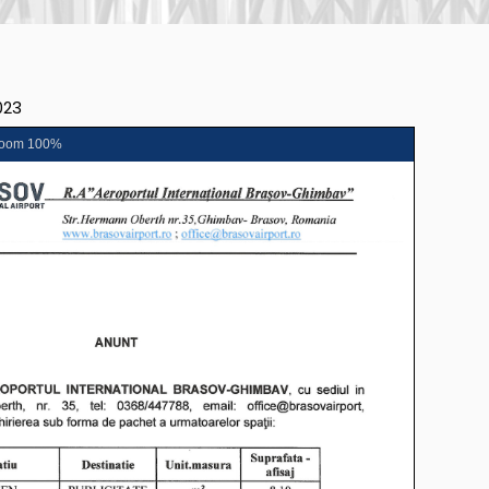
023
oom
100%