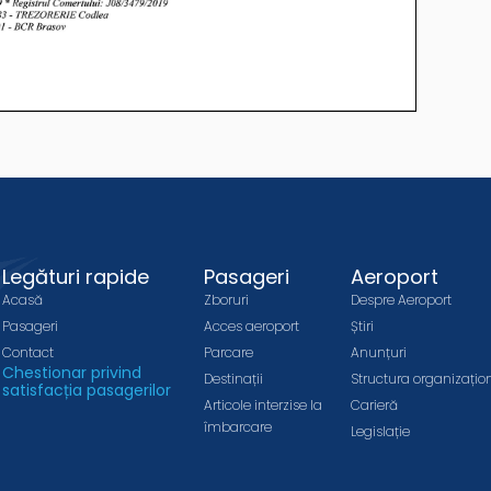
Legături rapide
Pasageri
Aeroport
Acasă
Zboruri
Despre Aeroport
Pasageri
Acces aeroport
Știri
Contact
Parcare
Anunțuri
Chestionar privind
Destinații
Structura organizațio
satisfacția pasagerilor
Articole interzise la
Carieră
îmbarcare
Legislație