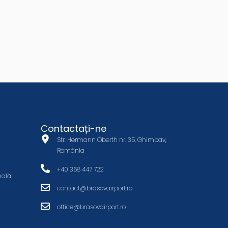
Contactați-ne
Str. Hermann Oberth nr. 35, Ghimbav,
România
+40 368 447 722
nală
contact@brasovairport.ro
office@brasovairport.ro