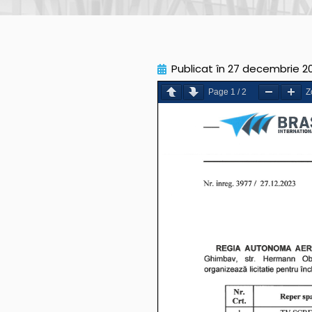
Publicat în
27 decembrie 2
Page
1
/
2
Z