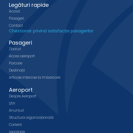
Legături rapide
Acasă
Pasageri
Contact
Chestionar privind satisfacția pasagerilor
Pasageri
Zboruri
Acces aeroport
Parcare
Destinații
Articole interzise la îmbarcare
Aeroport
Despre Aeroport
Știri
Anunțuri
Structura organizațională
Carieră
Legislație